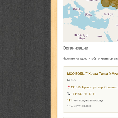
Организации
Нажмите на адрес, чтобы открыть орган
МОО ЕОБЦ ""Хэсэд Тиква («Ми
Брянск
241019, Брянск, ул. пер. Осоавиах
+7 (4832) 41-17-11
191
чел. получили помощь
4 407 услуг оказано