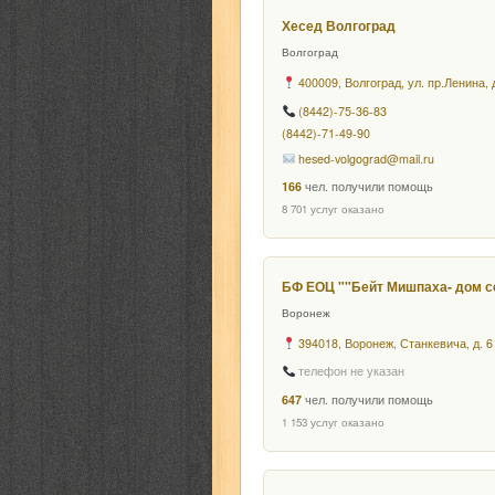
Хесед Волгоград
Волгоград
400009, Волгоград, ул. пр.Ленина, 
(8442)-75-36-83
(8442)-71-49-90
hesed-volgograd@mail.ru
166
чел. получили помощь
8 701 услуг оказано
БФ ЕОЦ ""Бейт Мишпаха- дом 
Воронеж
394018, Воронеж, Станкевича, д. 6
телефон не указан
647
чел. получили помощь
1 153 услуг оказано