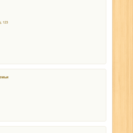
д. 123
семьи