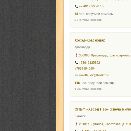
+7 4012 53 28 15
85
чел. получили помощь
2 015 услуг оказано
Хэсэд-Краснодар
Краснодар
350000, Краснодар, Красноармейск
+78612125852
+79615940404
rozetta_dir@hsdkrd.ru
146
чел. получили помощь
6 252 услуг оказано
ОПБФ «Хэсэд Нэр» (свеча мило
Луганск
291011, Луганск, Советская, д. 19