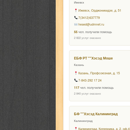
Ижевск
Ижевск, Орджоникидзе, д. 51
7(3412)637779
hesed@udmnet.ru
55
чел. получили помощь
2 822 услуг оказано
ЕБФ РТ ""Хэсэд Моше
Казань
Казань, Профсоюзная, д. 15
7-843-292 17 24
117
чел. получили помощь
2 840 услуг оказано
БФ ""Хэсэд Калининград
Калининград
Калининград, Коперника, д. 2, оф.4