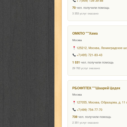
+ 7(959) 139-39-88
70
чел. получили помощь
3 353 услуг оказано
ОМКПО ""Хама
Москва
125212, Москва, Ленинградское шо
+7(495) 721-83-43
1 531
чел. получили помощь
29 763 услуг оказано
РБОФПТЕК ""Шаарей Цедек
Москва
127055, Москва, Образцова, д. 11 
+7(499) 754-77-70
739
чел. получили помощь
2 351 услуг оказано