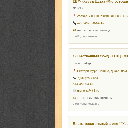
ЕБФ «Хэсэд Цдака (Милосерди
Донецк
283086, Донецк, Челюскинцев, д. 5
+7 (949) 376-84-45
94
чел. получили помощь
6 410 услуг оказано
Общественный Фонд «ЕЕКЦ «М
Екатеринбург
Екатеринбург, Ленина, д. 56а, пом
7(343)2568651
343-385-93-61
menora@r66.ru
391
чел. получили помощь
5 698 услуг оказано
Благотворительный фонд ""Хэ