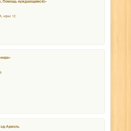
е, Помощь нуждающимся)»
А, офис 12
енора»
.9
сэд-Ариэль