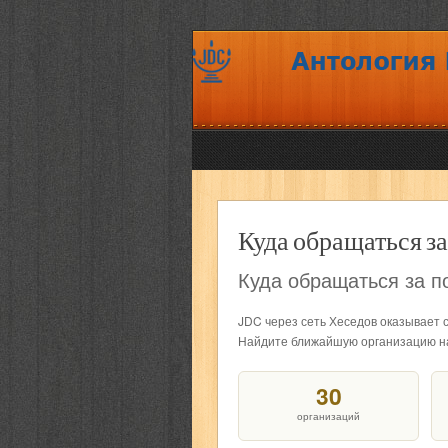
Куда обращаться з
Куда обращаться за 
JDC через сеть Хеседов оказывает 
Найдите ближайшую организацию на к
30
организаций