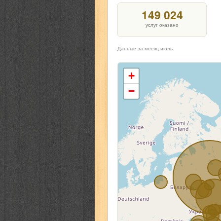
149 024
услуг оказано
Данные за месяц июль.
+
−