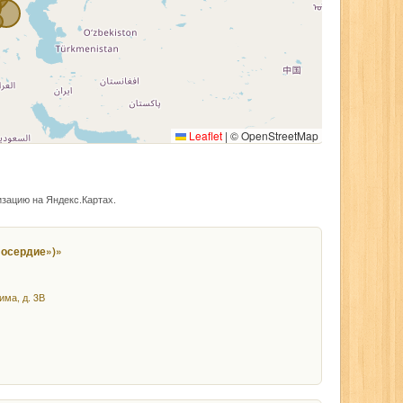
Leaflet
|
© OpenStreetMap
изацию на Яндекс.Картах.
лосердие»)»
има, д. 3В