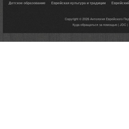
Детское образование
Еврейская культура и традиции
Еврейски
Вкусы еврейской традиции
Copyright © 2026
Антология Еврейского Пе
Куда обращаться за помощью
|
JDC
|