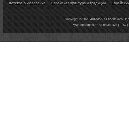
Детское образование
Еврейская культура и традиции
Еврейски
Вкусы еврейской традиции
Copyright © 2026
Антология Еврейского Пе
Куда обращаться за помощью
|
JDC
|