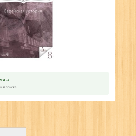
иги →
н и поиска