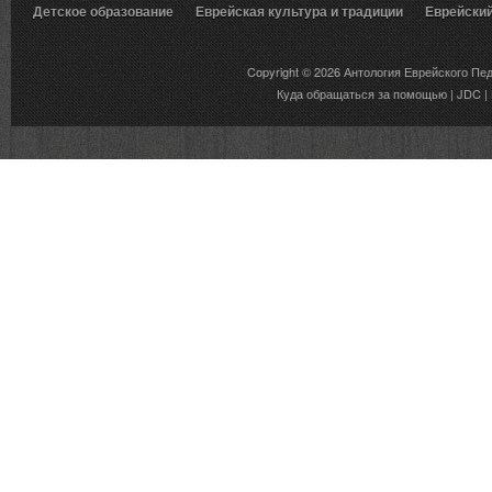
Детское образование
Еврейская культура и традиции
Еврейски
Вкусы еврейской традиции
Copyright © 2026
Антология Еврейского Пе
Куда обращаться за помощью
|
JDC
|